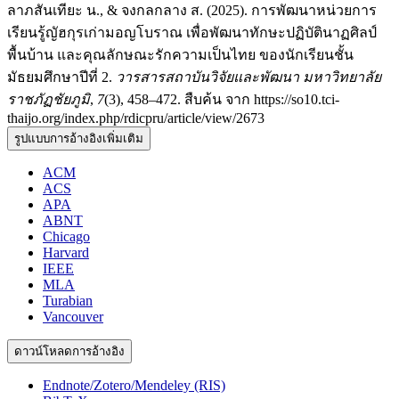
ลาภสันเทียะ น., & จงกลกลาง ส. (2025). การพัฒนาหน่วยการ
เรียนรู้ญัฮกุรเก่ามอญโบราณ เพื่อพัฒนาทักษะปฏิบัตินาฏศิลป์
พื้นบ้าน และคุณลักษณะรักความเป็นไทย ของนักเรียนชั้น
มัธยมศึกษาปีที่ 2.
วารสารสถาบันวิจัยและพัฒนา มหาวิทยาลัย
ราชภัฏชัยภูมิ
,
7
(3), 458–472. สืบค้น จาก https://so10.tci-
thaijo.org/index.php/rdicpru/article/view/2673
รูปแบบการอ้างอิงเพิ่มเติม
ACM
ACS
APA
ABNT
Chicago
Harvard
IEEE
MLA
Turabian
Vancouver
ดาวน์โหลดการอ้างอิง
Endnote/Zotero/Mendeley (RIS)