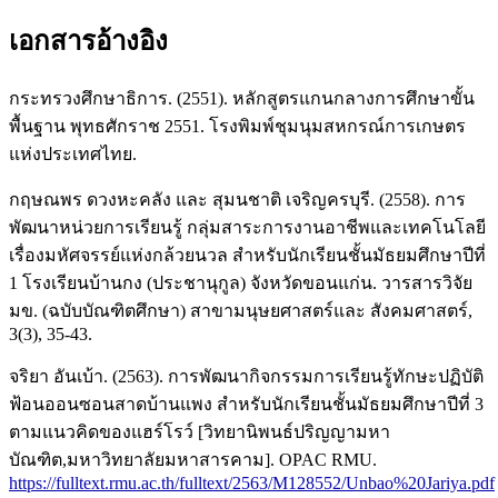
เอกสารอ้างอิง
กระทรวงศึกษาธิการ. (2551). หลักสูตรแกนกลางการศึกษาขั้น
พื้นฐาน พุทธศักราช 2551. โรงพิมพ์ชุมนุมสหกรณ์การเกษตร
แห่งประเทศไทย.
กฤษณพร ดวงหะคลัง และ สุมนชาติ เจริญครบุรี. (2558). การ
พัฒนาหน่วยการเรียนรู้ กลุ่มสาระการงานอาชีพและเทคโนโลยี
เรื่องมหัศจรรย์แห่งกล้วยนวล สำหรับนักเรียนชั้นมัธยมศึกษาปีที่
1 โรงเรียนบ้านกง (ประชานุกูล) จังหวัดขอนแก่น. วารสารวิจัย
มข. (ฉบับบัณฑิตศึกษา) สาขามนุษยศาสตร์และ สังคมศาสตร์,
3(3), 35-43.
จริยา อันเบ้า. (2563). การพัฒนากิจกรรมการเรียนรู้ทักษะปฏิบัติ
ฟ้อนออนซอนสาดบ้านแพง สำหรับนักเรียนชั้นมัธยมศึกษาปีที่ 3
ตามแนวคิดของแฮร์โรว์ [วิทยานิพนธ์ปริญญามหา
บัณฑิต,มหาวิทยาลัยมหาสารคาม]. OPAC RMU.
https://fulltext.rmu.ac.th/fulltext/2563/M128552/Unbao%20Jariya.pdf