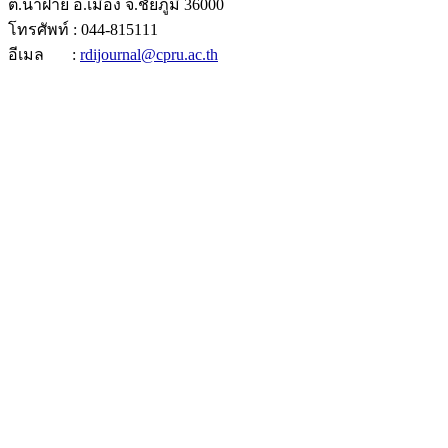
ต.นาฝาย อ.เมือง จ.ชัยภูมิ 36000
โทรศัพท์ : 044-815111
อีเมล :
rdijournal@cpru.ac.th