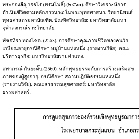
พระกองสีญารธโร (พรมโพธิ์).(๒๕๖๐). ศึกษาวิเคราะห์การ
ดำเนินชีวิตตามหลักภาวนา๔ ในพระพุทธศาสนา. วิทยานิพนธ์
พุทธศาสตรมหาบัณฑิต. บัณฑิตวิทยาลัย: มหาวิทยาลัยมหา
จุฬาลงกรณ์ราชวิทยาลัย.
พัชรทิรา ทองโชต. (2563). การศึกษาคุณภาพชีวิตของคนวัย
เกษียณอายุกรณีศึกษา หมู่บ้านแห่งหนึ่ง .(รายงานวิจัย). คณะ
บริหารธุรกิจ: มหาวิทยาลัยรามคำแหง.
สุพาภรณ์ กันยะติ๊บ.(2560). หลักพุทธธรรมกับการสร้างเสริมสุข
ภาพของผู้สูงอายุ: กรณีศึกษา สถานปฏิบัติธรรมแห่งหนึ่ง
(รายงานวิจัย). คณะสาธารณสุขศาสตร์: มหาวิทยาลัย
ธรรมศาสตร์.