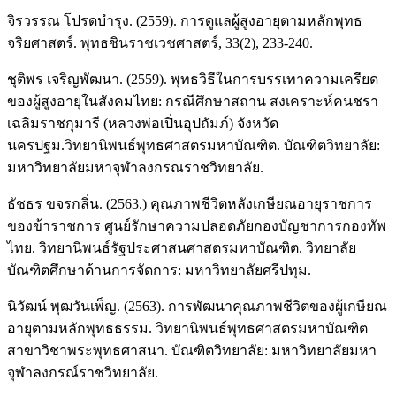
จิรวรรณ โปรดบำรุง. (2559). การดูแลผู้สูงอายุตามหลักพุทธ
จริยศาสตร์. พุทธชินราชเวชศาสตร์, 33(2), 233-240.
ชุติพร เจริญพัฒนา. (2559). พุทธวิธีในการบรรเทาความเครียด
ของผู้สูงอายุในสังคมไทย: กรณีศึกษาสถาน สงเคราะห์คนชรา
เฉลิมราชกุมารี (หลวงพ่อเปิ่นอุปถัมภ์) จังหวัด
นครปฐม.วิทยานิพนธ์พุทธศาสตรมหาบัณฑิต. บัณฑิตวิทยาลัย:
มหาวิทยาลัยมหาจุฬาลงกรณราชวิทยาลัย.
ธัชธร ขจรกลิ่น. (2563.) คุณภาพชีวิตหลังเกษียณอายุราชการ
ของข้าราชการ ศูนย์รักษาความปลอดภัยกองบัญชาการกองทัพ
ไทย. วิทยานิพนธ์รัฐประศาสนศาสตรมหาบัณฑิต. วิทยาลัย
บัณฑิตศึกษาด้านการจัดการ: มหาวิทยาลัยศรีปทุม.
นิวัฒน์ พุฒวันเพ็ญ. (2563). การพัฒนาคุณภาพชีวิตของผู้เกษียณ
อายุตามหลักพุทธธรรม. วิทยานิพนธ์พุทธศาสตรมหาบัณฑิต
สาขาวิชาพระพุทธศาสนา. บัณฑิตวิทยาลัย: มหาวิทยาลัยมหา
จุฬาลงกรณ์ราชวิทยาลัย.