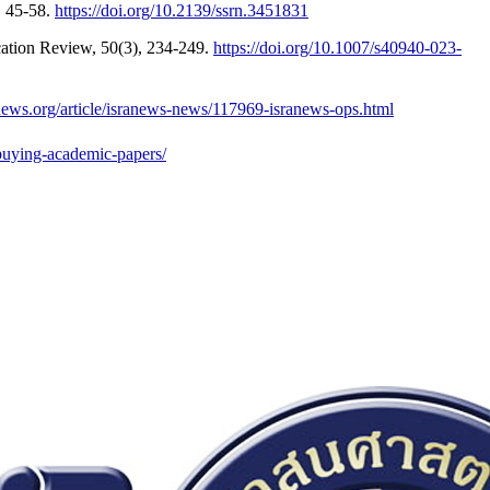
, 45-58.
https://doi.org/10.2139/ssrn.3451831
ucation Review, 50(3), 234-249.
https://doi.org/10.1007/s40940-023-
news.org/article/isranews-news/117969-isranews-ops.html
buying-academic-papers/