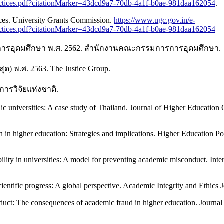
.pdf?citationMarker=43dcd9a7-70db-4a1f-b0ae-981daa162054
.
es. University Grants Commission.
https://www.ugc.gov.in/e-
.pdf?citationMarker=43dcd9a7-70db-4a1f-b0ae-981daa162054
การอุดมศึกษา พ.ศ. 2562. สำนักงานคณะกรรมการการอุดมศึกษา.
 พ.ศ. 2563. The Justice Group.
ารวิจัยแห่งชาติ.
ic universities: A case study of Thailand. Journal of Higher Education
in higher education: Strategies and implications. Higher Education Po
ty in universities: A model for preventing academic misconduct. Intern
entific progress: A global perspective. Academic Integrity and Ethics J
duct: The consequences of academic fraud in higher education. Journal 