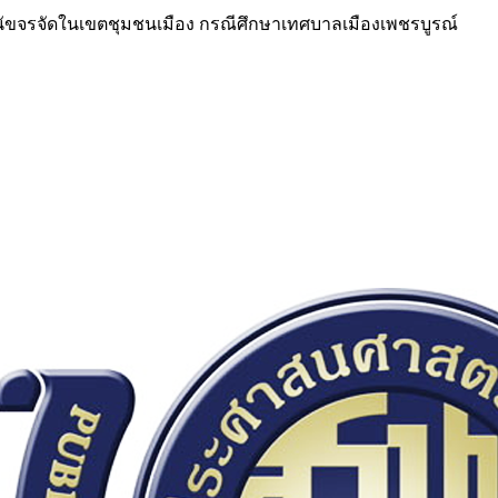
ละสุนัขจรจัดในเขตชุมชนเมือง กรณีศึกษาเทศบาลเมืองเพชรบูรณ์