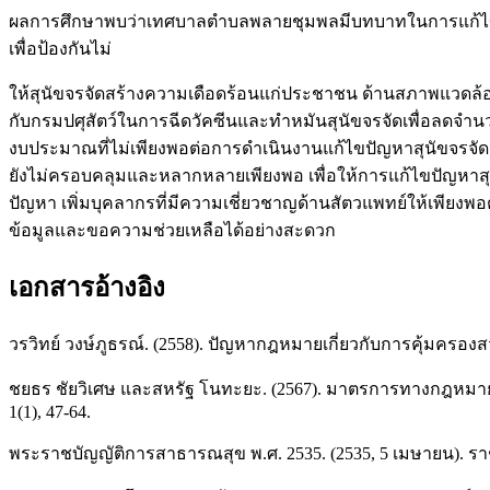
ผลการศึกษาพบว่าเทศบาลตำบลพลายชุมพลมีบทบาทในการแก้ไขปัญหา
เพื่อป้องกันไม่
ให้สุนัขจรจัดสร้างความเดือดร้อนแก่ประชาชน ด้านสภาพแวดล้
กับกรมปศุสัตว์ในการฉีดวัคซีนและทำหมันสุนัขจรจัดเพื่อลดจ
งบประมาณที่ไม่เพียงพอต่อการดำเนินงานแก้ไขปัญหาสุนัขจรจั
ยังไม่ครอบคลุมและหลากหลายเพียงพอ เพื่อให้การแก้ไขปัญหาส
ปัญหา เพิ่มบุคลากรที่มีความเชี่ยวชาญด้านสัตวแพทย์ให้เพีย
ข้อมูลและขอความช่วยเหลือได้อย่างสะดวก
เอกสารอ้างอิง
วรวิทย์ วงษ์ภูธรณ์. (2558). ปัญหากฎหมายเกี่ยวกับการคุ้มครอ
ชยธร ชัยวิเศษ และสหรัฐ โนทะยะ. (2567). มาตรการทางกฎหมายใ
1(1), 47-64.
พระราชบัญญัติการสาธารณสุข พ.ศ. 2535. (2535, 5 เมษายน). ราชกิ