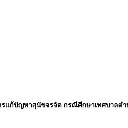
รแก้ปัญหาสุนัขจรจัด กรณีศึกษาเทศบาลตำบ