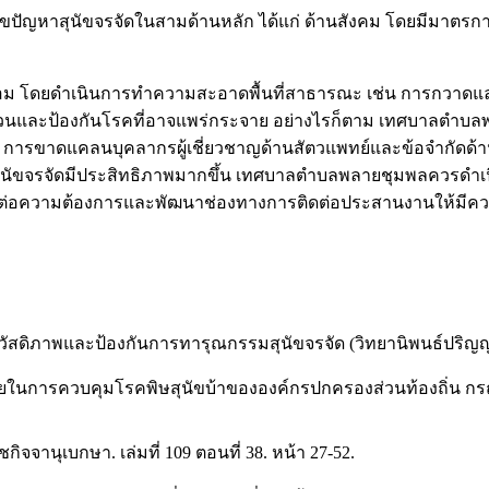
สุนัขจรจัดในสามด้านหลัก ได้แก่ ด้านสังคม โดยมีมาตรการติดตั
อม โดยดำเนินการทำความสะอาดพื้นที่สาธารณะ เช่น การกวาดและ
ำนวนและป้องกันโรคที่อาจแพร่กระจาย อย่างไรก็ตาม เทศบาลตำบ
ด การขาดแคลนบุคลากรผู้เชี่ยวชาญด้านสัตวแพทย์และข้อจำกัดด
ุนัขจรจัดมีประสิทธิภาพมากขึ้น เทศบาลตำบลพลายชุมพลควรดำเน
งพอต่อความต้องการและพัฒนาช่องทางการติดต่อประสานงานให้มีคว
งสวัสดิภาพและป้องกันการทารุณกรรมสุนัขจรจัด (วิทยานิพนธ์ปริญ
นการควบคุมโรคพิษสุนัขบ้าขององค์กรปกครองส่วนท้องถิ่น กรณีส
จจานุเบกษา. เล่มที่ 109 ตอนที่ 38. หน้า 27-52.