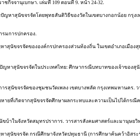
าชกิจจานุเบกษา. เล่มที่ 109 ตอนที่ 9. หน้า 24-32.
ไขปัญหาสุนัขจรจัดโดยพุทธสันติวิธีของวัดในเขตบางกอกน้อย กรุ
3). กรมการปกครอง.
หาสุนัขจรจัดขององค์กรปกครองส่วนท้องถิ่น ในเขตอำเภอเมืองสุพร
ญหาสุนัขจรจัดในประเทศไทย: ศึกษากรณีบทบาทของเจ้าของสุนัข 
การสุนัขจรจัดของชุมชนวัดเพลง เขตบางพลัด กรุงเทพมหานคร. วาร
เสียหายที่เกิดจากสุนัขจรจัดศึกษาผลกระทบและความเป็นไปได้กรณ
ดสุนัขบ้าในจังหวัดสมุทรปราการ. วารสารสังคมศาสตร์และมานุษยวิทย
้ปัญหาสุนัขจรจัด กรณีศึกษาจังหวัดปทุมธานี (การศึกษาค้นคว้าอิ