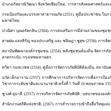
อำเภอกัลยาณิวัฒนา จังหวัดเชียงใหม่. วารสารสังคมศาสตร์และมา
กรมป้องกันและบรรเทาสาธารณภัย (2551). คู่มือประชาชน ในก
มหาดไทย.
ปาณิศา บุณยรัตกลิน (2564). การส่งเสริมการมีส่วนร่วมของช
สายฝน แสงหิรัญ ทองประเสริฐ และ ชนิษฎา ชูสุข (2558). การจัด
สถาบันพัฒนาองค์กรชุมชน. (2554). พลังชุมชนท้องถิ่น จัดการภั
ลาดกระบัง, กรุงเทพมหานคร.
ทวิดา กมลเวชช (2554). คู่มือการจัดการภัยพิบัติท้องถิ่น. สถาบัน
นวัต เล็กอาราม (2557). การศึกษาการบริหารจัดการเพื่อการป
วิชาการระดับชาติและนานาชาติ ครั้งที่ 5 วันที่ 16 พฤษภาคม 2
ชูวงศ์ อุบาลี. (2557). การบริหารจัดการภัยพิบัติ : บทบาทขององค์
สำนักงานสถิติแห่งชาติ. (2567). การสำรวจการเข้าถึงสื่อวิทยุและส