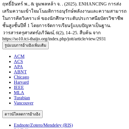
ฤทธิ์อินทร์ พ., & จูมพลหล้า จ. . (2025). ENHANCING การส่ง
เสริมความเข้าใจมโนมติการอนุรักษ์พลังงานและความสามารถ
ในการคิดวิเคราะห์ ของนักศึกษาระดับประกาศนียบัตรวิชาชีพ
ชั้นสูงชั้นปีที่ 1 โดยการจัดการเรียนรู้แบบปัญหาเป็นฐาน.
วารสารครุศาสตร์อภิวัฒน์
,
6
(2), 14–25. สืบค้น จาก
https://so10.tci-thaijo.org/index.php/jott/article/view/2931
รูปแบบการอ้างอิงเพิ่มเติม
ACM
ACS
APA
ABNT
Chicago
Harvard
IEEE
MLA
Turabian
Vancouver
ดาวน์โหลดการอ้างอิง
Endnote/Zotero/Mendeley (RIS)