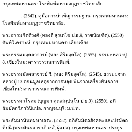
กรุงเทพมหานคร: โรงพิมพ์มหามงกุฎราชวิทยาลัย.
________. (2542). คู่มือการบำเพ็ญกรรมฐาน. กรุงเทพมหานคร:
โรงพิมพ์มหามกุฏราชวิทยาลัย.
พระธรรมกิตติวงศ์ (ทองดี สุรเตโช ป.ธ.9, ราชบัณฑิต). (2550).
ศัพท์วิเคราะห์. กรุงเทพมหานคร: เลี่ยงเชียง.
พระธรรมมงฺคลาจารย์ (ทอง สิริมงฺคโล). (2555). ธรรมะหลวงปู่
8. เชียงใหม่: ดาราวรรณการพิมพ์.
พระธรรมมังคลาจารย์ วิ. (ทอง สิริมงฺคโล). (2545). ธรรมะจาก
หลวงปู่ 13 ตอนมูลเหตุจากการหลุด พ้นจากเครื่องพันธการ.
เชียงใหม่: ดาราวรรณการพิมพ์.
พระธรรมวโรดม (บุญมา คุณสมฺปนฺโน ป.ธ.9). (2550). อภิ
ธัมมัตถวิภาวินีแปล. กาญจนบุรี: ม.ป.ท.
พระธัมมานันทมหาเถระ. (2552). อภิธัมมัตถสังคหะและปรมัตถ
ทีปนี (พระคันธสาราภิวงศ์, ผู้แปล). กรุงเทพมหานคร: ประยูร