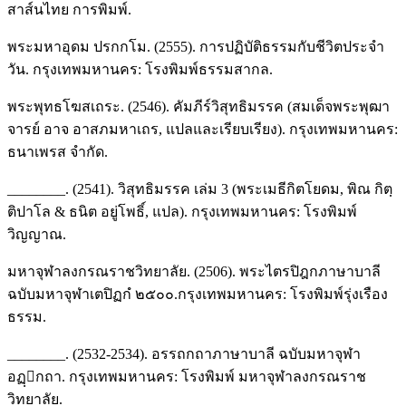
สาส์นไทย การพิมพ์.
พระมหาอุดม ปรกกโม. (2555). การปฏิบัติธรรมกับชีวิตประจำ
วัน. กรุงเทพมหานคร: โรงพิมพ์ธรรมสากล.
พระพุทธโฆสเถระ. (2546). คัมภีร์วิสุทธิมรรค (สมเด็จพระพุฒา
จารย์ อาจ อาสภมหาเถร, แปลและเรียบเรียง). กรุงเทพมหานคร:
ธนาเพรส จำกัด.
________. (2541). วิสุทธิมรรค เล่ม 3 (พระเมธีกิตโยดม, พิณ กิตฺ
ติปาโล & ธนิต อยู่โพธิ์, แปล). กรุงเทพมหานคร: โรงพิมพ์
วิญญาณ.
มหาจุฬาลงกรณราชวิทยาลัย. (2506). พระไตรปิฎกภาษาบาลี
ฉบับมหาจุฬาเตปิฏกํ ๒๕๐๐.กรุงเทพมหานคร: โรงพิมพ์รุ่งเรือง
ธรรม.
________. (2532-2534). อรรถกถาภาษาบาลี ฉบับมหาจุฬา
อฏฺกถา. กรุงเทพมหานคร: โรงพิมพ์ มหาจุฬาลงกรณราช
วิทยาลัย.