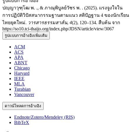
รูปแบบการอ้างอิง
ปญฺญาวุฑฺโฒ พ. ., & ภาณุพิบูลย์วัชร พ. . (2025). แรงจูงใจใน
การปฏิบัติวิปัสสนากรรมฐานตามแนว สติปัฏฐาน 4 ของนักเรียน
ไทยยุคใหม่.
วารสารธรรมสาส์น
,
4
(2), 120–134. สืบค้น จาก
https://so10.tci-thaijo.org/index.php/JDSN/article/view/3067
รูปแบบการอ้างอิงเพิ่มเติม
ACM
ACS
APA
ABNT
Chicago
Harvard
IEEE
MLA
Turabian
Vancouver
ดาวน์โหลดการอ้างอิง
Endnote/Zotero/Mendeley (RIS)
BibTeX