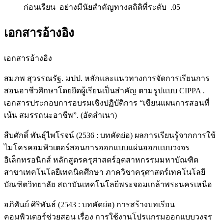
ก่อนเรียน อย่างมีนัยสำคัญทางสถิติที่ระดับ .05
เอกสารอ้างอิง
เอกสารอ้างอิง
สมภพ สุวรรณรัฐ. มปป. หลักและแนวทางการจัดการเรียนการ
สอนอาชีวศึกษาโดยยึดผู้เรียนเป็นสำคัญ ตามรูปแบบ CIPPA .
เอกสารประกอบการอบรมเชิงปฏิบัติการ “เขียนแผนการสอนที่
เน้น สมรรถนะอาชีพ”. (อัดสำเนา)
สืบศักดิ์ พันธุ์ไพโรจน์ (2536 : บทคัดย่อ) ผลการเรียนรู้จากการใช้
ไมโครคอมพิวเตอร์สอนการออกแบบแผ่นออกแบบวงจร
อิเล็กทรอนิกส์ หลักสูตรครุศาสตร์อุตสาหกรรมมหาบัณฑิต
สาขาเทคโนโลยีเทคนิคศึกษา ภาควิชาครุศาสตร์เทคโนโลยี
บัณฑิตวิทยาลัย สถาบันเทคโนโลยีพระจอมเกล้าพระนครเหนือ
อภิศันย์ ศิริพันธ์ (2543 : บทคัดย่อ) การสร้างบทเรียน
คอมพิวเตอร์ช่วยสอน เรื่อง การใช้งานโปรแกรมออกแบบวงจร