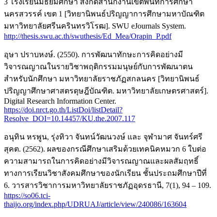
3 โรงเรียนมัธยมศึกษา สังกัดสำนักงานเขตพื้นที่การศึกษา
นครสวรรค์ เขต 1 [วิทยานิพนธ์ปริญญาการศึกษามหาบัณฑิต
มหาวิทยาลัยศรีนครินทรวิโรฒ]. SWU eJournals System.
http://thesis.swu.ac.th/swuthesis/Ed_Mea/Orapin_P.pdf
อุษา ปราบหงษ์. (2550). การพัฒนาทักษะการคิดอย่างมี
วิจารณญาณในรายวิชาพฤติกรรมมนุษย์กับการพัฒนาตน
สำหรับนักศึกษา มหาวิทยาลัยราชภัฏสกลนคร [วิทยานิพนธ์
ปริญญาศึกษาศาสตรดุษฎีบัณฑิต. มหาวิทยาลัยเกษตรศาสตร์].
Digital Research Information Center.
https://doi.nrct.go.th/ListDoi/listDetail?
Resolve_DOI=10.14457/KU.the.2007.117
อนุทิน หรพูน, รุ่งทิวา จันทน์วัฒนวงษ์ และ จุฬามาศ จันทร์ศรี
สุคต. (2562). ผลของกรณีศึกษาเสริมด้วยเทคนิคหมวก 6 ใบต่อ
ความสามารถในการคิดอย่างมีวิจารณญาณและผลสัมฤทธิ์
ทางการเรียนวิชาสังคมศึกษาของนักเรียน ชั้นประถมศึกษาปีที่
6. วารสารวิชาการมหาวิทยาลัยราชภัฏอุดรธานี, 7(1), 94 – 109.
https://so06.tci-
thaijo.org/index.php/UDRUAJ/article/view/240086/163604