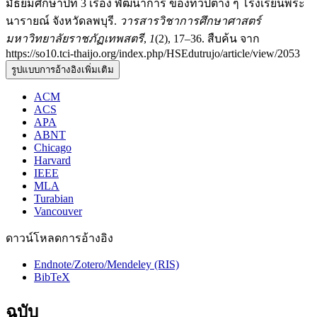
มัธยมศึกษาปีที่ 3 เรื่อง พัฒนาการ ของทวีปต่าง ๆ โรงเรียนพระ
นารายณ์ จังหวัดลพบุรี.
วารสารวิชาการศึกษาศาสตร์
มหาวิทยาลัยราชภัฏเทพสตรี
,
1
(2), 17–36. สืบค้น จาก
https://so10.tci-thaijo.org/index.php/HSEdutrujo/article/view/2053
รูปแบบการอ้างอิงเพิ่มเติม
ACM
ACS
APA
ABNT
Chicago
Harvard
IEEE
MLA
Turabian
Vancouver
ดาวน์โหลดการอ้างอิง
Endnote/Zotero/Mendeley (RIS)
BibTeX
ฉบับ