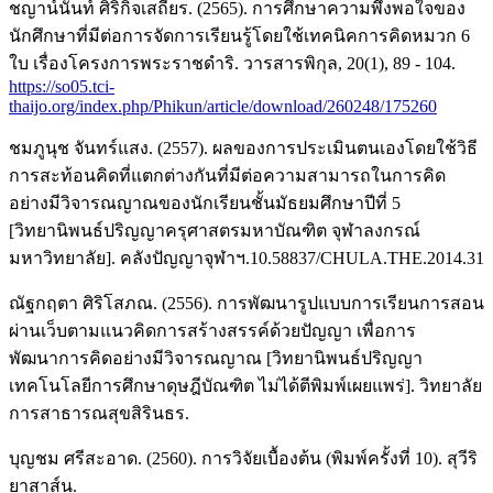
ชญาน์นันท์ ศิริกิจเสถียร. (2565). การศึกษาความพึงพอใจของ
นักศึกษาที่มีต่อการจัดการเรียนรู้โดยใช้เทคนิคการคิดหมวก 6
ใบ เรื่องโครงการพระราชดำริ. วารสารพิกุล, 20(1), 89 - 104.
https://so05.tci-
thaijo.org/index.php/Phikun/article/download/260248/175260
ชมภูนุช จันทร์แสง. (2557). ผลของการประเมินตนเองโดยใช้วิธี
การสะท้อนคิดที่แตกต่างกันที่มีต่อความสามารถในการคิด
อย่างมีวิจารณญาณของนักเรียนชั้นมัธยมศึกษาปีที่ 5
[วิทยานิพนธ์ปริญญาครุศาสตรมหาบัณฑิต จุฬาลงกรณ์
มหาวิทยาลัย]. คลังปัญญาจุฬาฯ.10.58837/CHULA.THE.2014.31
ณัฐกฤตา ศิริโสภณ. (2556). การพัฒนารูปแบบการเรียนการสอน
ผ่านเว็บตามแนวคิดการสร้างสรรค์ด้วยปัญญา เพื่อการ
พัฒนาการคิดอย่างมีวิจารณญาณ [วิทยานิพนธ์ปริญญา
เทคโนโลยีการศึกษาดุษฎีบัณฑิต ไม่ได้ตีพิมพ์เผยแพร่]. วิทยาลัย
การสาธารณสุขสิรินธร.
บุญชม ศรีสะอาด. (2560). การวิจัยเบื้องต้น (พิมพ์ครั้งที่ 10). สุวีริ
ยาสาส์น.