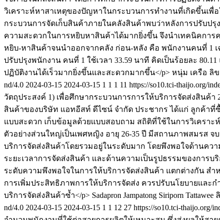
วิเคราะห์หาสาเหตุของปัญหาในกระบวนการทำงานที่เกิดขึ้นเพื่อใ
กระบวนการจัดเก็บสินค้าภายในคลังสินค้าพบว่าหลังการปรับปรุง คลั
ความสะดวกในการหยิบหาสินค้าได้มากยิ่งขึ้น จึงนำเทคนิคการควบคุ
หยิบ-หาสินค้าจนนำออกจากคลัง ก่อน-หลัง คือ พนักงานคนที่ 1 เ
ปรับปรุงพนักงาน คนที่ 1 ใช้เวลา 33.59 นาที คิดเป็นร้อยละ 8
ปฏิบัติงานได้เร็วมากยิ่งขึ้นและสะดวกมากขึ้น</p>
หนุ่ม เครือ
ลิข
nd/4.0
2024-03-15
2024-03-15
1
1
1
11
https://so10.tci-thaijo.org/
วัตถุประสงค์ 1) เพื่อศึกษากระบวนการการให้บริการจัดส่งสินค้า
สินค้าของบริษัท แอทอีสท์ ดีไซน์ จำกัด ประชากร ได้แก่ ลูกค้าที่
แบบสะดวก เก็บข้อมูลด้วยแบบสอบถาม สถิติที่ใช้ในการวิเคราะห์ค
ตัวอย่างส่วนใหญ่เป็นเพศหญิง อายุ 26-35 ปี มีสถานภาพสมรส 
บริการจัดส่งสินค้าโดยรวมอยู่ในระดับมาก โดยพึงพอใจด้านความเ
ระยะเวลาการจัดส่งสินค้า และด้านความเป็นรูปธรรมของการบริกา
ระดับความพึงพอใจในการให้บริการจัดส่งสินค้า แตกต่างกัน สำห
การเพิ่มประสิทธิภาพการให้บริการจัดส่ง ควรปรับนโยบายและกำห
บริการจัดส่งสินค้าซ้ำ</p>
Sadapron Jampatong
Siriporn Tattawee
ล
nd/4.0
2024-03-15
2024-03-15
1
1
12
27
https://so10.tci-thaijo.org
จำนวนพนักงานที่ใช้ต่อสายการผลิตให้เหมาะสม ซึ่งส่งผลให้ส