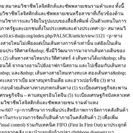
 สมาคมวิชาชีพโลจิสติกส์และซัพพลายเชนรามคำแหง ทั้งนี้
บวิชาชีพโลจิสติกส์และชัพพลายเชนหรือสาขาที่เกี่ยวข้องด้าน
วิชาการและวิจัยในรูปแบบของสื่อสิ่งพิมพ์ เป็นตัวแทนในการ
ัยภาครัฐและเอกชนทั้งในประเทศและต่างประเทศ</p>
สมาคมวิ
/so10.tci-thaijo.org/index.php/PALSCR/article/view/1121
<p>ทาง
สายไหมไม่เพียงแต่เป็นเส้นทางการค้าเท่านั้น แต่ยังเป็นเส้น
ประวัติศาตร์&nbsp; ซึ่งมีวิวัฒนาการมาจากเส้นทางเดินของ
 (2) เส้นทางสายไหมประวัติศาสตร์ 4 เส้นทางได้แก่&nbsp; เส้น
อนใต้ จากฉางอานไปยังอาฟกานิสถาน และไปเชื่อมกับเส้นทาง
&nbsp; และ&nbsp; เส้นทางสายไหมทางทะเล สองเส้นทาง&nbsp;
ทะเลอาราเบีย มหาสมุทรอินเดีย และอ่าวเปอร์เซีย (3) ทาง
 ประกอบด้วยเส้นทางทางบกหกเส้นทาง (1) ระเบียงเศรษฐกิจสะพาน
บียงเศรษฐกิจจีน – คาบสมุทรอินโดจีน (5) ระเบียงเศรษฐกิจบังคลาเทศ
มาคมวิชาชีพโลจิสติกส์และซัพพลายเชน รามคำแหง
view/607
<p>การศึกษาการเพิ่มประสิทธิภาพการจัดการคลังสินค้า
ญหาในกระบวนการจัดเก็บสินค้าภายในคลังสินค้า 2) เพื่อเพิ่ม
control) ร่วมกับเทคนิค FIFO (First In First Out) มาประยุกต์
อกจากคลัง และนำแผนผังก้างปลา (fishbone diagram) มา