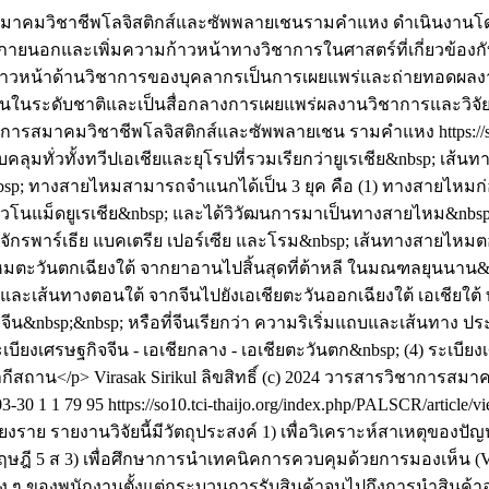
าคมวิชาชีพโลจิสติกส์และซัพพลายเชนรามคำแหง ดำเนินงานโดย
ภายนอกและเพิ่มความก้าวหน้าทางวิชาการในศาสตร์ที่เกี่ยวข้องกั
ก้าวหน้าด้านวิชาการของบุคลากรเป็นการเผยแพร่และถ่ายทอดผลงาน
ชนในระดับชาติและเป็นสื่อกลางการเผยแพร่ผลงานวิชาการและวิจ
าการสมาคมวิชาชีพโลจิสติกส์และซัพพลายเชน รามคำแหง
https:/
ทั่วทั้งทวีปเอเชียและยุโรปที่รวมเรียกว่ายูเรเชีย&nbsp; เส้นทาง
 ทางสายไหมสามารถจำแนกได้เป็น 3 ยุค คือ (1) ทางสายไหมก่อน
งชาวโนแม็ดยูเรเชีย&nbsp; และได้วิวัฒนการมาเป็นทางสายไหม&nbsp;
รพาร์เธีย แบคเตรีย เปอร์เซีย และโรม&nbsp; เส้นทางสายไหมต
มตะวันตกเฉียงใต้ จากยาอานไปสิ้นสุดที่ต้าหลี ในมณฑลยุนนาน
ละเส้นทางตอนใต้ จากจีนไปยังเอเชียตะวันออกเฉียงใต้ เอเชียใต้ 
จีน&nbsp;&nbsp; หรือที่จีนเรียกว่า ความริเริ่มแถบและเส้นทาง
) ระเบียงเศรษฐกิจจีน - เอเชียกลาง - เอเชียตะวันตก&nbsp; (4) ระเ
ปากีสถาน</p>
Virasak Sirikul
ลิขสิทธิ์ (c) 2024 วารสารวิชาการส
03-30
1
1
79
95
https://so10.tci-thaijo.org/index.php/PALSCR/article/
งราย รายงานวิจัยนี้มีวัตถุประสงค์ 1) เพื่อวิเคราะห์สาเหตุของปั
 5 ส 3) เพื่อศึกษาการนำเทคนิคการควบคุมด้วยการมองเห็น (Visual 
 ๆ ของพนักงานตั้งแต่กระบวนการรับสินค้าจนไปถึงการนำสินค้าอ