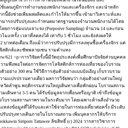
ยใช้แผนภูมิการทำงานของพนักงานและเครื่องจักร และนำหลัก
นี้ยังช่วยเพิ่มผลผลิตและกำไรให้มากขึ้น เข้ามาวิเคราะห์และ
หาสามารถปรับปรุงและกำหนดมาตรฐานของจำนวนพนักงานได้โดย
 โดยการสุ่มแบบเจาะจง (Purposive Sampling) จำนวน 14 และก่อน
มง/ครั้ง เวลาที่ลดลงได้ เท่ากับ 5 ชั่วโมง และยังส่งผลให้
ทต่อเดือน ถึงแม้ว่าการปรับปรุงมีการลงทุนซื้อเครื่องจักร แต่
โลจิสติกส์และซัพพลายเชน รามคำแหง
view/621
<p>การวิจัยครั้งนี้มีวัตถุประสงค์เพื่อศึกษาปัจจัยส่วนบุคคล
บความพึงพอใจต่อการจัดการโลจิสติกส์การท่องเที่ยวของโบราณ
ัวอย่าง 300 คน ใช้วิธีการสุ่มตัวอย่างแบบบังเอิญ เก็บรวบรวม
ะห์ความแปรปรวนทางเดียว ผลการวิจัยพบว่า กลุ่มตัวอย่างส่วนใหญ่
ในจังหวัดลำพูน พฤติกรรมส่วนใหญ่เดินทางเพื่อพักผ่อน โบราณสถาน
วมเดินทาง 3-5 คน ได้รับข้อมูลจากเพื่อนหรือญาติ เข้าถึงข้อมูล
ที่ยวของโบราณสถานภาพรวมในระดับมาก โดยเฉพาะด้านสิ่งอำนวย
่งข้อมูลที่ได้รับและค่าใช้จ่ายในการท่องเที่ยวต่อครั้ง มีระดับ
าง ปรับปรุงทางเดินภายในโบราณสถาน เพิ่มบุคลากรให้บริการ
phokkawin
Siriporn Tattawee
ลิขสิทธิ์ (c) 2024 วารสารวิชาการ