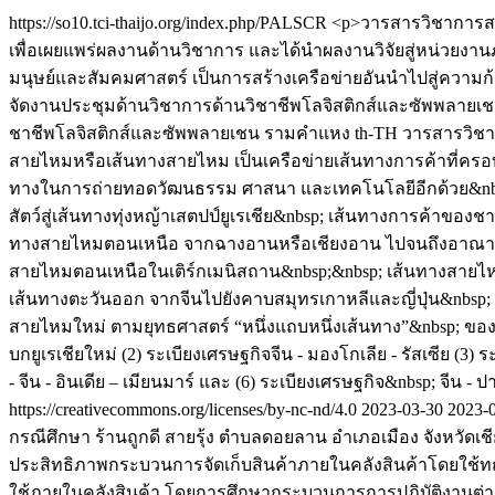
https://so10.tci-thaijo.org/index.php/PALSCR
<p>วารสารวิชาการสม
เพื่อเผยแพร่ผลงานด้านวิชาการ และได้นำผลงานวิจัยสู่หน่วยงาน
มนุษย์และสัมคมศาสตร์ เป็นการสร้างเครือข่ายอันนำไปสู่ความ
จัดงานประชุมด้านวิชาการด้านวิชาชีพโลจิสติกส์และซัพพลายเ
ชาชีพโลจิสติกส์และซัพพลายเชน รามคำแหง
th-TH
วารสารวิช
สายไหมหรือเส้นทางสายไหม เป็นเครือข่ายเส้นทางการค้าที่ครอบคลุม
ทางในการถ่ายทอดวัฒนธรรม ศาสนา และเทคโนโลยีอีกด้วย&nbsp;
สัตว์สู่เส้นทางทุ่งหญ้าเสตปป์ยูเรเชีย&nbsp; เส้นทางการค้าขอ
ทางสายไหมตอนเหนือ จากฉางอานหรือเชียงอาน ไปจนถึงอาณาจัก
สายไหมตอนเหนือในเติร์กเมนิสถาน&nbsp;&nbsp; เส้นทางสายไห
เส้นทางตะวันออก จากจีนไปยังคาบสมุทรเกาหลีและญี่ปุ่น&nbsp; แ
สายไหมใหม่ ตามยุทธศาสตร์ “หนึ่งแถบหนึ่งเส้นทาง”&nbsp; ของ
บกยูเรเชียใหม่ (2) ระเบียงเศรษฐกิจจีน - มองโกเลีย - รัสเซีย (3
- จีน - อินเดีย – เมียนมาร์ และ (6) ระเบียงเศรษฐกิจ&nbsp; จีน - 
https://creativecommons.org/licenses/by-nc-nd/4.0
2023-03-30
2023-
กรณีศึกษา ร้านถูกดี สายรุ้ง ตำบลดอยลาน อำเภอเมือง จังหวัดเชีย
ประสิทธิภาพกระบวนการจัดเก็บสินค้าภายในคลังสินค้าโดยใช้ทฤษฎี
ใช้ภายในคลังสินค้า โดยการศึกษากระบวนการการปฏิบัติงานต่าง