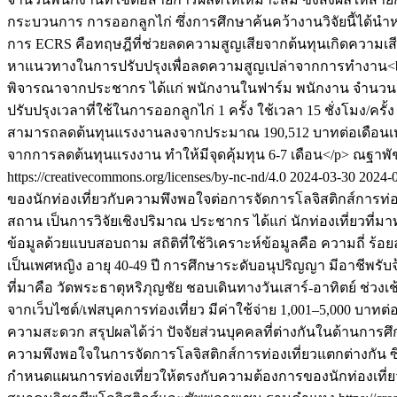
กระบวนการ การออกลูกไก่ ซึ่งการศึกษาค้นคว้างานวิจัยนี้ได
การ ECRS คือทฤษฎีที่ช่วยลดความสูญเสียจากต้นทุนเกิดความเสีย
หาแนวทางในการปรับปรุงเพื่อลดความสูญเปล่าจากการทำงาน
พิจารณาจากประชากร ได้แก่ พนักงานในฟาร์ม พนักงาน จำนวน 36 ค
ปรับปรุงเวลาที่ใช้ในการออกลูกไก่ 1 ครั้ง ใช้เวลา 15 ชั่งโมง/คร
สามารถลดต้นทุนแรงงานลงจากประมาณ 190,512 บาทต่อเดือนเหลือ 1
จากการลดต้นทุนแรงงาน ทำให้มีจุดคุ้มทุน 6-7 เดือน</p>
ณฐาพัช
https://creativecommons.org/licenses/by-nc-nd/4.0
2024-03-30
2024-
ของนักท่องเที่ยวกับความพึงพอใจต่อการจัดการโลจิสติกส์การท
สถาน เป็นการวิจัยเชิงปริมาณ ประชากร ได้แก่ นักท่องเที่ยวที่ม
ข้อมูลด้วยแบบสอบถาม สถิติที่ใช้วิเคราะห์ข้อมูลคือ ความถี่ ร้อ
เป็นเพศหญิง อายุ 40-49 ปี การศึกษาระดับอนุปริญญา มีอาชีพรับ
ที่มาคือ วัดพระธาตุหริภุญชัย ชอบเดินทางวันเสาร์-อาทิตย์ ช่วงเ
จากเว็บไซต์/เฟสบุคการท่องเที่ยว มีค่าใช้จ่าย 1,001–5,000 
ความสะดวก สรุปผลได้ว่า ปัจจัยส่วนบุคคลที่ต่างกันในด้านการศึกษ
ความพึงพอใจในการจัดการโลจิสติกส์การท่องเที่ยวแตกต่างกัน ซ
กำหนดแผนการท่องเที่ยวให้ตรงกับความต้องการของนักท่องเที่ยว 