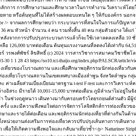
้นำหลักการ การศึกษางานและศึกษาเวลาในการทำงาน วิเคราะห์โด
หาย หรือต้นทุนที่ไม่ได้สร้างผลตอบแทนใด ๆ ให้กับองค์กร นอกจาก
<br /> จากผลการศึกษาพบว่า กระบวนการที่สนใจในการแก้ปัญ
น หัวหน้า จำนวน 4 คน รวมทั้งสิ้น 40 คน กลุ่มตัวอย่าง ได้แก่
ั้ง หลังจากการปรับปรุงกระบวนการแล้วก็จะใช้เวลาลดลงเหลือ 10 ชั่วโ
26,000 บาทต่อเดือน ต้นทุนแรงงานคนที่ลดลงได้เท่ากับ 64,512 บา
ร์ วรพงศ์พัชร์
ลิขสิทธิ์ (c) 2024 วารสารวิชาการสมาคมวิชาชีพ
03-30
1
1
28
43
https://so10.tci-thaijo.org/index.php/PALSCR/article/
่องเที่ยวของโบราณสถาน และเพื่อศึกษาพฤติกรรมนักท่องเที่ยวกั
าท่องเที่ยวโบราณสถานในเขตเทศบาลเมืองลำพูน จังหวัดลำพูน กลุ่มต
ยละ ค่าเฉลี่ยส่วนเบี่ยงเบียนมาตรฐาน t-test F-test และการวิเครา
จ้างอิสระ มีรายได้ 10,001-15,000 บาทต่อเดือน ภูมิลำเนาไม่อยู่
ช้า ในช่วงฤดูหนาว เดินทางมากับครอบครัวโดยรถยนต์ส่วนตัว มีผู้ร่
บาทต่อครั้ง และมีความพึงพอใจต่อการจัดการโลจิสติกส์การท่องเ
าและรายได้ต่อเดือน และพฤติกรรมนักท่องเที่ยวที่ต่างกันในด้านแหล
ึ่งหน่วยงานส่งเสริมการท่องเที่ยวควรปรับปรุงเส้นทางการเดินท
เพื่อให้เกิดความพึงพอใจและกลับมาเที่ยวซ้ำ</p>
Nattarinee Siri