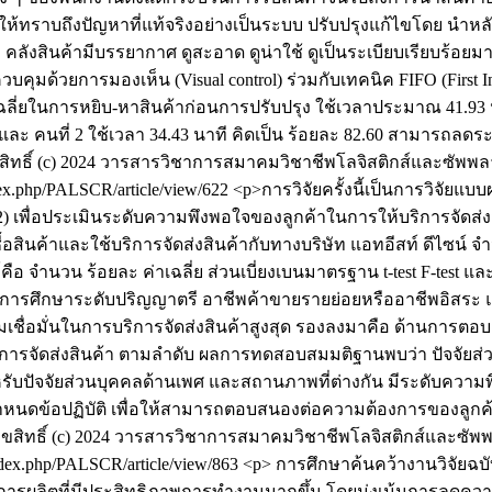
ห้ทราบถึงปัญหาที่แท้จริงอย่างเป็นระบบ ปรับปรุงแก้ไขโดย นำหลั
งสินค้ามีบรรยากาศ ดูสะอาด ดูน่าใช้ ดูเป็นระเบียบเรียบร้อยมากขึ้
มด้วยการมองเห็น (Visual control) ร่วมกับเทคนิค FIFO (First In 
ฉลี่ยในการหยิบ-หาสินค้าก่อนการปรับปรุง ใช้เวลาประมาณ 41.93 
0.11 และ คนที่ 2 ใช้เวลา 34.43 นาที คิดเป็น ร้อยละ 82.60 สาม
สิทธิ์ (c) 2024 วารสารวิชาการสมาคมวิชาชีพโลจิสติกส์และซัพพลาย
index.php/PALSCR/article/view/622
<p>การวิจัยครั้งนี้เป็นการวิจัยแ
 2) เพื่อประเมินระดับความพึงพอใจของลูกค้าในการให้บริการจัดส่
ซื้อสินค้าและใช้บริการจัดส่งสินค้ากับทางบริษัท แอทอีสท์ ดีไซน์ 
ือ จำนวน ร้อยละ ค่าเฉลี่ย ส่วนเบี่ยงเบนมาตรฐาน t-test F-test
จบการศึกษาระดับปริญญาตรี อาชีพค้าขายรายย่อยหรืออาชีพอิสระ 
ชื่อมั่นในการบริการจัดส่งสินค้าสูงสุด รองลงมาคือ ด้านการตอบ
รจัดส่งสินค้า ตามลำดับ ผลการทดสอบสมมติฐานพบว่า ปัจจัยส่วนบ
รับปัจจัยส่วนบุคคลด้านเพศ และสถานภาพที่ต่างกัน มีระดับความ
นดข้อปฏิบัติ เพื่อให้สามารถตอบสนองต่อความต้องการของลูกค้าที
ิขสิทธิ์ (c) 2024 วารสารวิชาการสมาคมวิชาชีพโลจิสติกส์และซัพพล
/index.php/PALSCR/article/view/863
<p> การศึกษาค้นคว้างานวิจัยฉบั
ายการผลิตที่มีประสิทธิภาพการทำงานมากขึ้น โดยมุ่งเน้นการลด